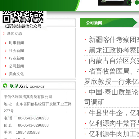
1
2
公司新闻
新闻动态
新疆喀什考察团
时事新闻
黑龙江政协考察
社会新闻
行业新闻
内蒙古自治区兴
公司新闻
省畜牧兽医局、
美食文化
罗欣教授一行来亿
中国·泰山质量
阳信亿利源清真肉类有限公司
司调研
地 址：山东省阳信县经济开发区工业三路
277号
牛县出牛企，亿
电 话：+86-0543-8296933
亿利源肉牛繁育
传 真：+86-0543-8296888
亿利源牛肉加工
手 机：19954335858